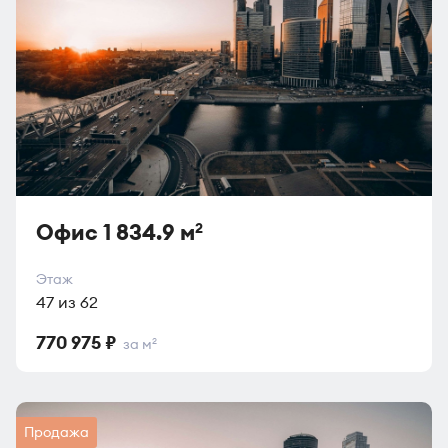
Офис 1 834.9 м
2
Этаж
47 из 62
770 975 ₽
за м
2
Продажа