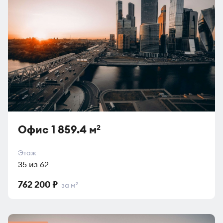
Офис 1 859.4 м
2
Этаж
35 из 62
762 200 ₽
за м
2