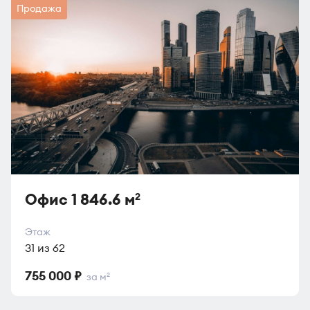
Продажа
Офис 1 846.6 м
2
Этаж
31 из 62
755 000 ₽
за м
2