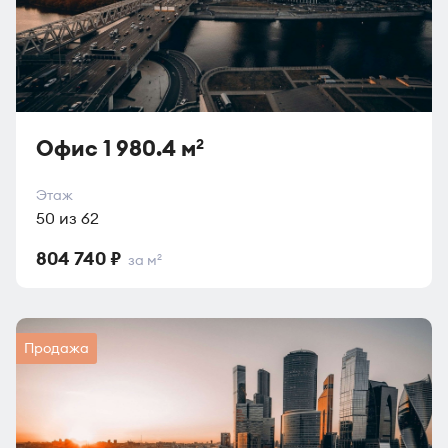
Офис 1 980.4 м
2
Этаж
50 из 62
804 740 ₽
за м
2
Продажа