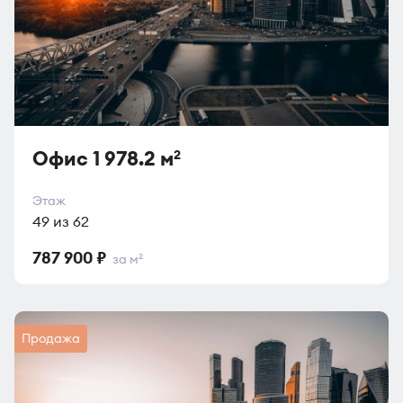
Офис 1 978.2 м
2
Этаж
49 из 62
787 900 ₽
за м
2
Продажа