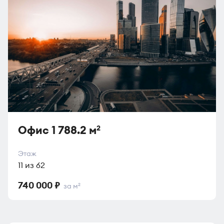
Офис 1 788.2 м
2
Этаж
11 из 62
740 000 ₽
за м
2