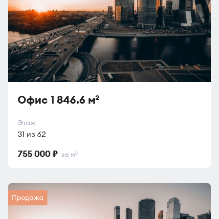
Офис 1 846.6 м
2
Этаж
31 из 62
755 000 ₽
за м
2
Продажа