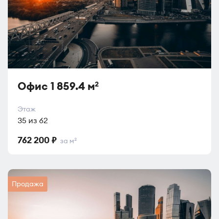
Офис 1 859.4 м
2
Этаж
35 из 62
762 200 ₽
за м
2
Продажа