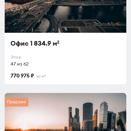
Офис 1 834.9 м
2
Этаж
47 из 62
770 975 ₽
за м
2
Продажа